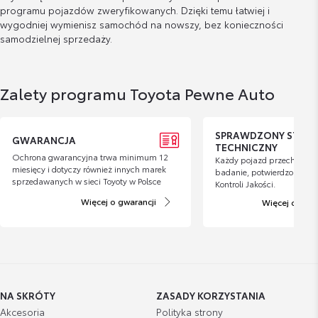
programu pojazdów zweryfikowanych. Dzięki temu łatwiej i
wygodniej wymienisz samochód na nowszy, bez konieczności
samodzielnej sprzedaży.
Zalety programu Toyota Pewne Auto
SPRAWDZONY STAN
GWARANCJA
TECHNICZNY
Ochrona gwarancyjna trwa minimum 12
Każdy pojazd przechodzi 
miesięcy i dotyczy również innych marek
badanie, potwierdzone Cer
sprzedawanych w sieci Toyoty w Polsce
Kontroli Jakości.
Więcej o gwarancji
Więcej o kontr
NA SKRÓTY
ZASADY KORZYSTANIA
Akcesoria
Polityka strony