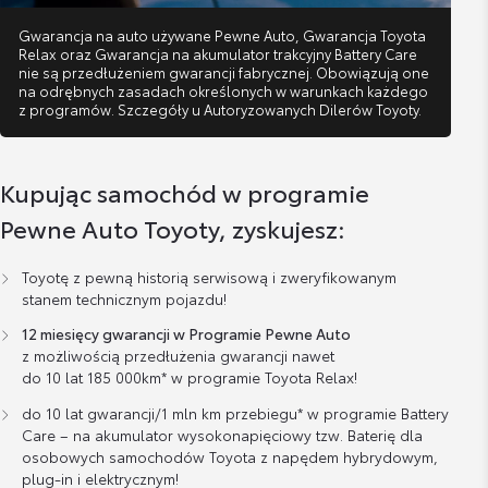
Gwarancja na auto używane Pewne Auto, Gwarancja Toyota
Relax oraz Gwarancja na akumulator trakcyjny Battery Care
nie są przedłużeniem gwarancji fabrycznej. Obowiązują one
na odrębnych zasadach określonych w warunkach każdego
z programów. Szczegóły u Autoryzowanych Dilerów Toyoty.
Kupując samochód w programie
Pewne Auto Toyoty, zyskujesz:
Toyotę z pewną historią serwisową i zweryfikowanym
stanem technicznym pojazdu!
12 miesięcy gwarancji w Programie Pewne Auto
z możliwością przedłużenia gwarancji nawet
do 10 lat 185 000km* w programie Toyota Relax!
do 10 lat gwarancji/1 mln km przebiegu* w programie Battery
Care – na akumulator wysokonapięciowy tzw. Baterię dla
osobowych samochodów Toyota z napędem hybrydowym,
plug-in i elektrycznym!