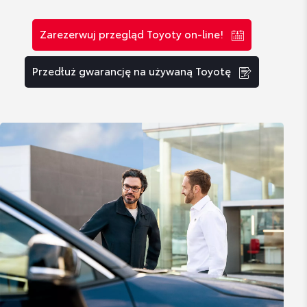
Zarezerwuj przegląd Toyoty on-line!
Przedłuż gwarancję na używaną Toyotę