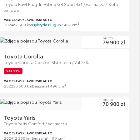
Toyota Rav4 Plug-In Hybrid GR Sport 4x4 / vat marża + Koła
zimowe
WŁOCŁAWEK JAWORSKI AUTO
3
2024
67 500 km
Hybryda Plug-in
2 487 cm
brutto
79 900 zł
Toyota Corolla
Toyota Corolla Comfort Style Tech / Vat 23%
VAT 23%
WŁOCŁAWEK JAWORSKI AUTO
3
2022
30 500 km
Benzyna
1 490 cm
brutto
70 900 zł
Toyota Yaris
Toyota Yaris Comfort / Vat marża
WŁOCŁAWEK JAWORSKI AUTO
3
2024
12 300 km
Benzyna
1 490 cm