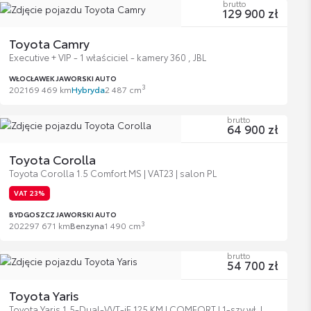
brutto
129 900 zł
Toyota Camry
Executive + VIP - 1 właściciel - kamery 360 , JBL
WŁOCŁAWEK JAWORSKI AUTO
3
2021
69 469 km
Hybryda
2 487 cm
brutto
64 900 zł
Toyota Corolla
Toyota Corolla 1.5 Comfort MS | VAT23 | salon PL
VAT 23%
BYDGOSZCZ JAWORSKI AUTO
3
2022
97 671 km
Benzyna
1 490 cm
brutto
54 700 zł
Toyota Yaris
Toyota Yaris 1,5-Dual-VVT-iE 125 KM | COMFORT | 1-szy wł. |