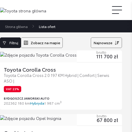
Strona główna
Lista ofert
Filtruj
Zobacz na mapie
Najnowsze
brutto
111 700 zł
Toyota Corolla Cross
Toyota Corolla Cross 2.0 197 KM Hybrid | Comfort | Serwis
ASO |
VAT 23%
BYDGOSZCZ JAWORSKI AUTO
3
2023
62 180 km
Hybryda
1 987 cm
brutto
67 800 zł