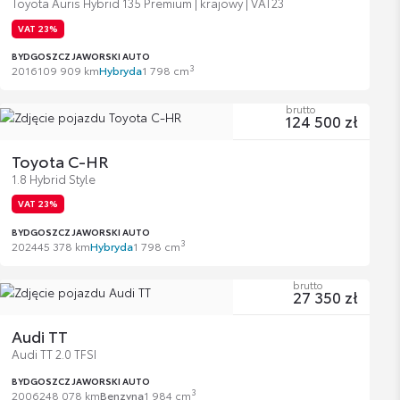
Toyota Auris Hybrid 135 Premium | krajowy | VAT23
VAT 23%
BYDGOSZCZ JAWORSKI AUTO
3
2016
109 909 km
Hybryda
1 798 cm
brutto
124 500 zł
Toyota C-HR
1.8 Hybrid Style
VAT 23%
BYDGOSZCZ JAWORSKI AUTO
3
2024
45 378 km
Hybryda
1 798 cm
brutto
27 350 zł
Audi TT
Audi TT 2.0 TFSI
BYDGOSZCZ JAWORSKI AUTO
3
2006
248 078 km
Benzyna
1 984 cm