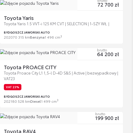
brutto
72 700 zł
Toyota Yaris
Toyota Yaris 1.5 VVT-i 125 KM CVT | SELECTION | 1-SZY WŁ. |
BYDGOSZCZ JAWORSKI AUTO
3
2020
70 315 km
Benzyna
1 496 cm
brutto
64 200 zł
Toyota PROACE CITY
Toyota Proace City L1 1,5-l D-4D S&S | Active | bezwypadkowy |
VAT23
VAT 23%
BYDGOSZCZ JAWORSKI AUTO
3
2021
80 528 km
Diesel
1 499 cm
brutto
199 900 zł
Toyota RAV4