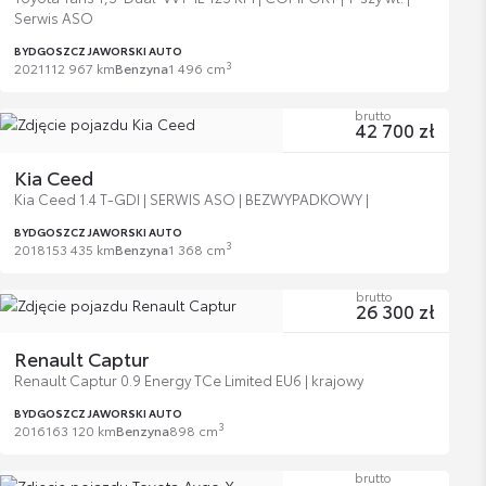
Serwis ASO
BYDGOSZCZ JAWORSKI AUTO
3
2021
112 967 km
Benzyna
1 496 cm
brutto
42 700 zł
Kia Ceed
Kia Ceed 1.4 T-GDI | SERWIS ASO | BEZWYPADKOWY |
BYDGOSZCZ JAWORSKI AUTO
3
2018
153 435 km
Benzyna
1 368 cm
brutto
26 300 zł
Renault Captur
Renault Captur 0.9 Energy TCe Limited EU6 | krajowy
BYDGOSZCZ JAWORSKI AUTO
3
2016
163 120 km
Benzyna
898 cm
brutto