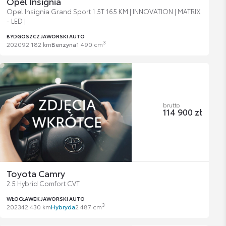
Opel Insignia
Opel Insignia Grand Sport 1.5T 165 KM | INNOVATION | MATRIX
- LED |
BYDGOSZCZ JAWORSKI AUTO
3
2020
92 182 km
Benzyna
1 490 cm
brutto
114 900 zł
Toyota Camry
2.5 Hybrid Comfort CVT
WŁOCŁAWEK JAWORSKI AUTO
3
2023
42 430 km
Hybryda
2 487 cm