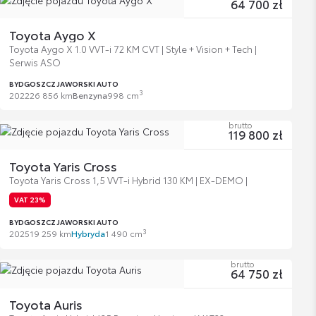
64 700 zł
Toyota Aygo X
Toyota Aygo X 1.0 VVT-i 72 KM CVT | Style + Vision + Tech |
Serwis ASO
BYDGOSZCZ JAWORSKI AUTO
3
2022
26 856 km
Benzyna
998 cm
brutto
119 800 zł
Toyota Yaris Cross
Toyota Yaris Cross 1,5 VVT-i Hybrid 130 KM | EX-DEMO |
VAT 23%
BYDGOSZCZ JAWORSKI AUTO
3
2025
19 259 km
Hybryda
1 490 cm
brutto
64 750 zł
Toyota Auris