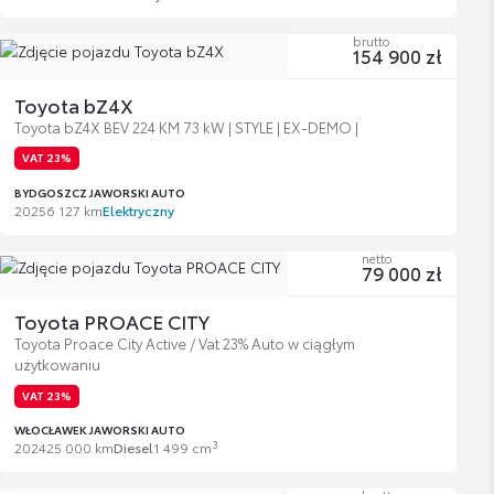
brutto
154 900 zł
Toyota bZ4X
Toyota bZ4X BEV 224 KM 73 kW | STYLE | EX-DEMO |
VAT 23%
BYDGOSZCZ JAWORSKI AUTO
2025
6 127 km
Elektryczny
netto
79 000 zł
Toyota PROACE CITY
Toyota Proace City Active / Vat 23% Auto w ciągłym
użytkowaniu
VAT 23%
WŁOCŁAWEK JAWORSKI AUTO
3
2024
25 000 km
Diesel
1 499 cm